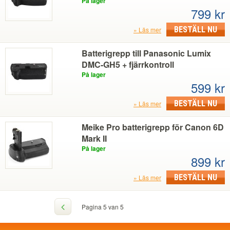
På lager
799 kr
BESTÄLL NU
Läs mer
Batterigrepp till Panasonic Lumix
DMC-GH5 + fjärrkontroll
På lager
599 kr
BESTÄLL NU
Läs mer
Meike Pro batterigrepp för Canon 6D
Mark II
På lager
899 kr
BESTÄLL NU
Läs mer
Pagina 5 van 5