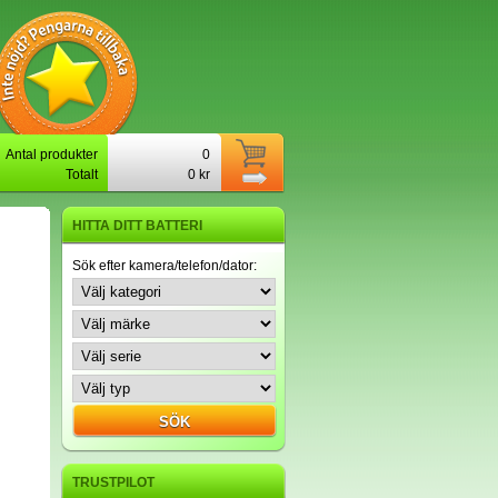
Antal produkter
0
Totalt
0 kr
HITTA DITT BATTERI
Sök efter kamera/telefon/dator:
TRUSTPILOT