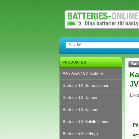
PRODUKTER
Batt
Ka
AA / AAA / 9V batterier
JV
Batterier till Borrmaskiner
Li-i
Batterier till Datorer
Batterier till Kameror
Batterier till Mobiltelefoner
På
Batterier till verktyg
Ant