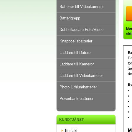
Batterier till Videokameror
Batterigrepp
Bes
Dubbelladdare Foto/Video
sk
Knappcellsbatterier
Laddare till Datorer
Ex
De
fö
Laddare till Kameror
år
de
Laddare till Videokameror
Be
Photo Lithiumbatterier
Powerbank batterier
KUNDTJÄNST
M
Kontakt