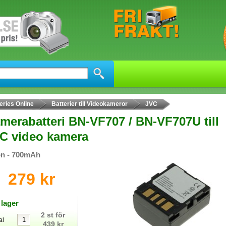
eries Online
Batterier till Videokameror
JVC
merabatteri BN-VF707 / BN-VF707U till
C video kamera
on - 700mAh
279 kr
 lager
2 st för
al
439 kr