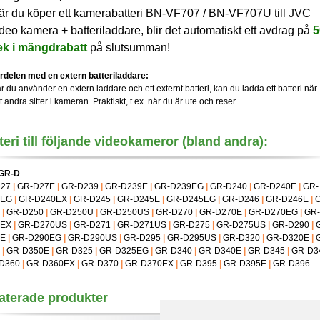
är du köper ett kamerabatteri BN-VF707 / BN-VF707U till JVC
deo kamera + batteriladdare, blir det automatiskt ett avdrag på
5
ek i mängdrabatt
på slutsumman!
rdelen med en extern batteriladdare:
r du använder en extern laddare och ett externt batteri, kan du ladda ett batteri när
t andra sitter i kameran. Praktiskt, t.ex. när du är ute och reser.
teri till följande videokameror (bland andra):
GR-D
27
|
GR-D27E
|
GR-D239
|
GR-D239E
|
GR-D239EG
|
GR-D240
|
GR-D240E
|
GR-
0EG
|
GR-D240EX
|
GR-D245
|
GR-D245E
|
GR-D245EG
|
GR-D246
|
GR-D246E
|
|
GR-D250
|
GR-D250U
|
GR-D250US
|
GR-D270
|
GR-D270E
|
GR-D270EG
|
GR-
0EX
|
GR-D270US
|
GR-D271
|
GR-D271US
|
GR-D275
|
GR-D275US
|
GR-D290
|
0E
|
GR-D290EG
|
GR-D290US
|
GR-D295
|
GR-D295US
|
GR-D320
|
GR-D320E
|
|
GR-D350E
|
GR-D325
|
GR-D325EG
|
GR-D340
|
GR-D340E
|
GR-D345
|
GR-D3
D360
|
GR-D360EX
|
GR-D370
|
GR-D370EX
|
GR-D395
|
GR-D395E
|
GR-D396
aterade produkter