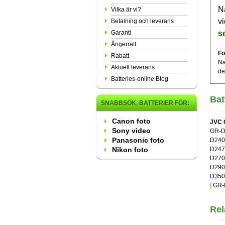
N
Vilka är vi?
vi
Betalning och leverans
Garanti
s
Ångerrätt
Fö
Rabatt
Nä
Aktuell leverans
de
Batteries-online Blog
Bat
SNABBSÖK, BATTERIER FÖR:
Canon foto
JVC 
Sony video
GR-D
Panasonic foto
D24
Nikon foto
D247
D27
D29
D350
|
GR-
Rel