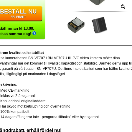
BESTÄLL NU
FRI FRAKT
täll innan kl 13.00:
ickas samma dag!
trem kvalitet och stabilitet
tta kamerabatteri BN-VF707 / BN-VF707U till JVC video kamera möter dina
rväntningar när det kommer till kvalitet, kapacitet och stabilitet. Därmed ger vi upp til
s garanti på vårt batteri BN-VF707U. Det finns inte ett batteri som har bättre kvalitet
tta, tillgängligt på marknaden i dagsläget.
skrivning:
Med CE-märkning
Inklusive 2-års garanti
Kan laddas i originalladdare
Har skydd mot kortslutning och överhettning
100% kompatibelt
14 dagars "fungerar inte - pengarna tillbaka" eller bytesgaranti
ängdrabatt, erhåll fördel nu!