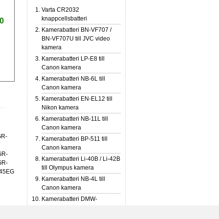
Varta CR2032
knappcellsbatteri
0
Kamerabatteri BN-VF707 /
BN-VF707U till JVC video
kamera
Kamerabatteri LP-E8 till
Canon kamera
Kamerabatteri NB-6L till
Canon kamera
Kamerabatteri EN-EL12 till
Nikon kamera
Kamerabatteri NB-11L till
Canon kamera
GR-
Kamerabatteri BP-511 till
Canon kamera
GR-
Kamerabatteri Li-40B / Li-42B
GR-
till Olympus kamera
45EG
Kamerabatteri NB-4L till
Canon kamera
Kamerabatteri DMW-
BCM13E till Panasonic
kamera