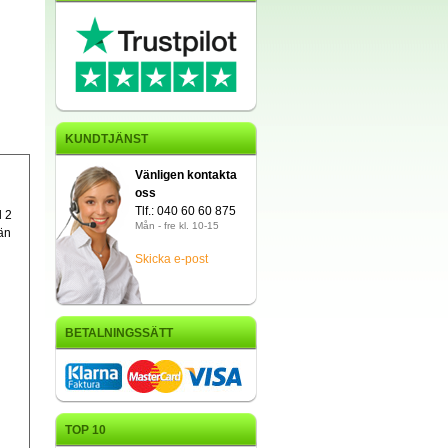
KUNDTJÄNST
Vänligen kontakta
oss
Tlf.: 040 60 60 875
l 2
Mån - fre kl. 10-15
 än
Skicka e-post
BETALNINGSSÄTT
TOP 10