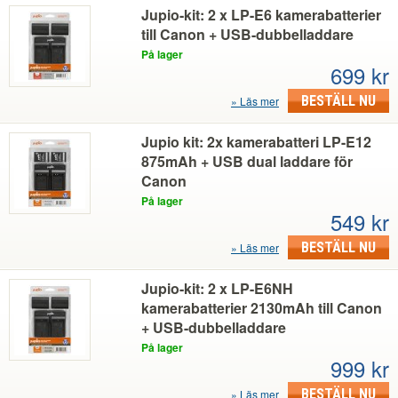
Säkerhet: Testad och skyddad mot överladdning
Jupio-kit: 2 x LP-E6 kamerabatterier
Garanti: 2 år
till Canon + USB-dubbelladdare
På lager
699 kr
BESTÄLL NU
Läs mer
Jupio kit: 2x kamerabatteri LP-E12
875mAh + USB dual laddare för
Canon
På lager
549 kr
BESTÄLL NU
Läs mer
Jupio-kit: 2 x LP-E6NH
kamerabatterier 2130mAh till Canon
+ USB-dubbelladdare
På lager
999 kr
BESTÄLL NU
Läs mer